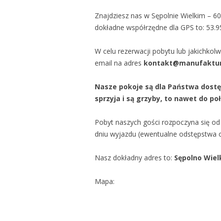
Znajdziesz nas w Sępolnie Wielkim – 6
dokładne współrzędne dla GPS to: 53.9
W celu rezerwacji pobytu lub jakichko
email na adres
kontakt@manufaktur
Nasze pokoje są dla Państwa dostę
sprzyja i są grzyby, to nawet do p
Pobyt naszych gości rozpoczyna się od 
dniu wyjazdu (ewentualne odstępstwa o
Nasz dokładny adres to:
Sępolno Wielk
Mapa: