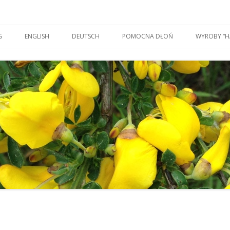
Skip to content
G
ENGLISH
DEUTSCH
POMOCNA DŁOŃ
WYROBY “H
ERIA)
DREWNO I 
NOWY ZNA
A START
Z PIECA 
OCZYSZCZANIE
MU, ŻYWIENIE
POMYŚL C
NE
KOSZULKI 
PRZETWO
ZABAWKI D
SITODRUK