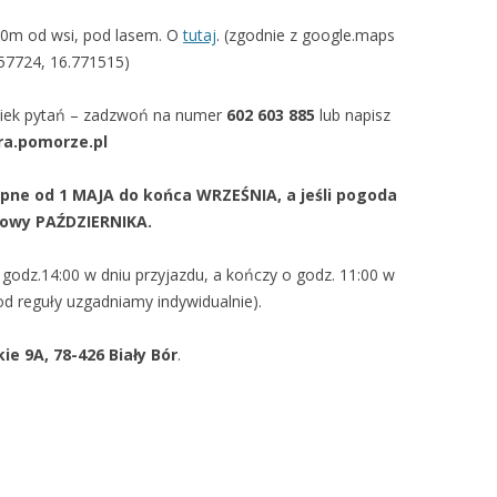
00m od wsi, pod lasem. O
tutaj
. (zgodnie z google.maps
57724, 16.771515)
lwiek pytań – zadzwoń na numer
602 603 885
lub napisz
a.pomorze.pl
pne od 1 MAJA do końca WRZEŚNIA, a jeśli pogoda
ołowy PAŹDZIERNIKA.
godz.14:00 w dniu przyjazdu, a kończy o godz. 11:00 w
d reguły uzgadniamy indywidualnie).
ie 9A, 78-426 Biały Bór
.