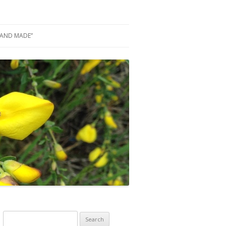
AND MADE”
Z DREWNA CZYLI NASZ
K GRAFICZNY
CHLEBOWEGO
O BY TU JESZCZE…
I NIE TYLKO
RY DOMOWE
ZIECIĘCE
Search for: