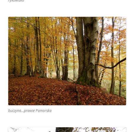
rykowiska
buczyna…prawie Pomorska