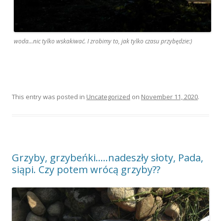
woda…nic tylko wskakiwać. I zrobimy to, jak tylko czasu przybędzie:)
This entry was posted in
Uncategorized
on
November 11, 2020
.
Grzyby, grzybeńki…..nadeszły słoty, Pada,
siąpi. Czy potem wrócą grzyby??