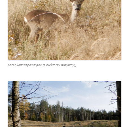
sarenka=”siepasie”(tak je niektórzy nazywają)