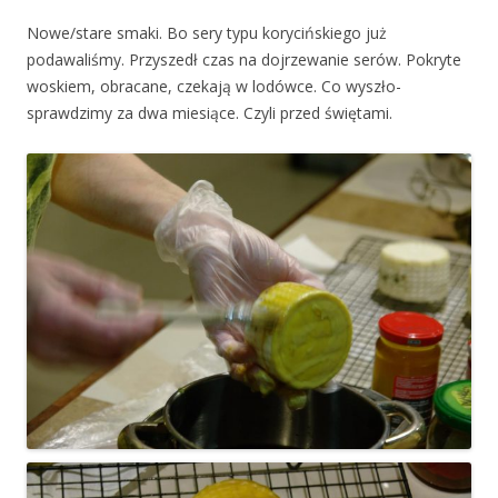
Nowe/stare smaki. Bo sery typu korycińskiego już
podawaliśmy. Przyszedł czas na dojrzewanie serów. Pokryte
woskiem, obracane, czekają w lodówce. Co wyszło-
sprawdzimy za dwa miesiące. Czyli przed świętami.