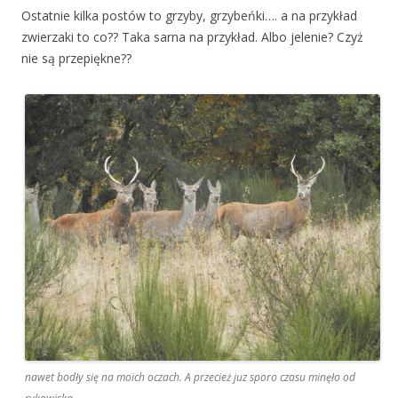
Ostatnie kilka postów to grzyby, grzybeńki…. a na przykład
zwierzaki to co?? Taka sarna na przykład. Albo jelenie? Czyż
nie są przepiękne??
nawet bodły się na moich oczach. A przecież juz sporo czasu minęło od