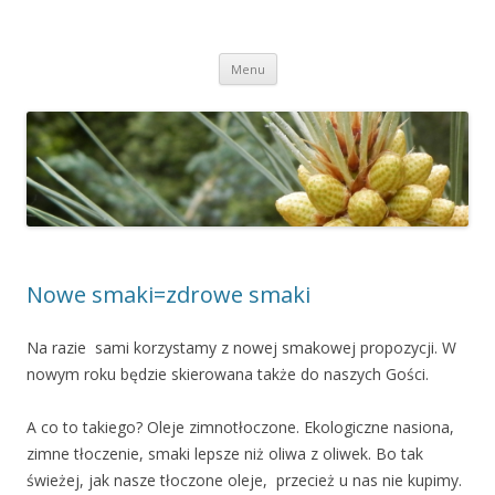
manufaktura
wypoczynek z dala od szosy
Skip to content
Menu
Nowe smaki=zdrowe smaki
Na razie sami korzystamy z nowej smakowej propozycji. W
nowym roku będzie skierowana także do naszych Gości.
A co to takiego? Oleje zimnotłoczone. Ekologiczne nasiona,
zimne tłoczenie, smaki lepsze niż oliwa z oliwek. Bo tak
świeżej, jak nasze tłoczone oleje, przecież u nas nie kupimy.