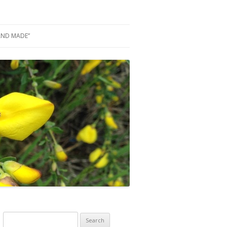
AND MADE”
Z DREWNA CZYLI NASZ
 GRAFICZNY
HLEBOWEGO
 BY TU JESZCZE…
 NIE TYLKO
Y DOMOWE
IECIĘCE
Search for: