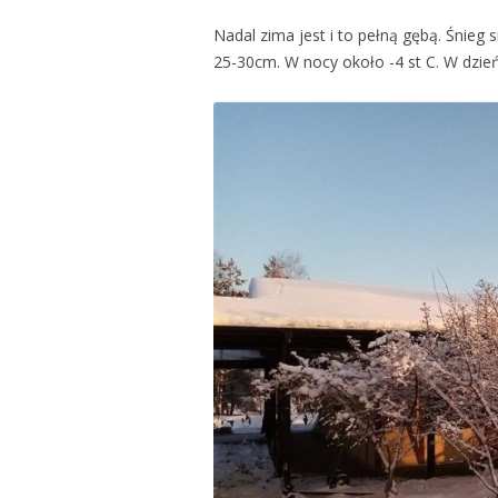
Nadal zima jest i to pełną gębą. Śnieg 
25-30cm. W nocy około -4 st C. W dzień c