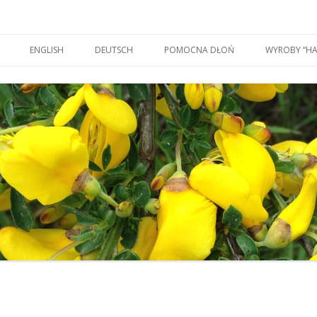
Skip to content
ENGLISH
DEUTSCH
POMOCNA DŁOŃ
WYROBY “H
RIA)
DREWNO I 
NOWY ZNAK
A START
Z PIECA C
OCZYSZCZANIE
MU, ŻYWIENIE
POMYŚL CO
NE
KOSZULKI I
PRZETWOR
ZABAWKI DZ
SITODRUK